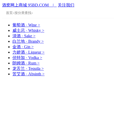
酒窝网上商城 95BD.COM |
关注我们
首页
»
按分类查找
»
葡萄酒 · Wine
>
威士忌 · Whisky
>
清酒 · Sake
>
白兰地 · Brandy
>
金酒 · Gin
>
力娇酒 · Liqueur
>
伏特加 · Vodka
>
朗姆酒 · Rum
>
龙舌兰 · Tequila
>
苦艾酒 · Absinth
>