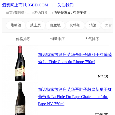
酒窝网上商城 95BD.COM |
关注我们
首页
»
葡萄酒 · Wine
»
罗讷河谷产区 Rhone Valley
»
布诺特家族 / 歪脖子酒庄 Brotte
葡萄酒
威士忌
白兰地
伏特加
清酒
力娇
价格排序
销量排序
人气排序
布诺特家族酒庄芙华歪脖子隆河干红葡萄
酒 La Fiole Cotes du Rhone 750ml
￥128
布诺特家族酒庄芙华歪脖子教皇新堡干红
葡萄酒 La Fiole Du Pape Chateauneuf-du-
Pape NV 750ml