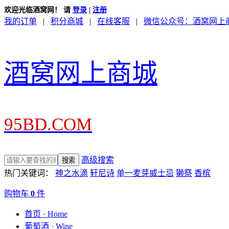
欢迎光临酒窝网！
请
登录
|
注册
我的订单
|
积分商城
|
在线客服
|
微信公众号：酒窝网上
酒窝网上商城
95BD.COM
高级搜索
热门关键词：
神之水滴
轩尼诗
单一麦芽威士忌
獭祭
香槟
购物车
0
件
首页 · Home
葡萄酒 · Wine