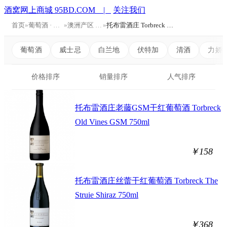
酒窝网上商城 95BD.COM |
关注我们
首页
»
葡萄酒 · Wine
»
澳洲产区 Australia
»
托布雷酒庄 Torbreck Wines
葡萄酒
威士忌
白兰地
伏特加
清酒
力娇
价格排序
销量排序
人气排序
托布雷酒庄老藤GSM干红葡萄酒 Torbreck
Old Vines GSM 750ml
￥158
托布雷酒庄丝蕾干红葡萄酒 Torbreck The
Struie Shiraz 750ml
￥368