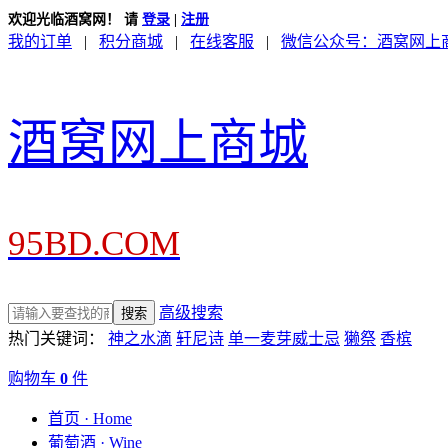
欢迎光临酒窝网！
请
登录
|
注册
我的订单
|
积分商城
|
在线客服
|
微信公众号：酒窝网上
酒窝网上商城
95BD.COM
高级搜索
热门关键词：
神之水滴
轩尼诗
单一麦芽威士忌
獭祭
香槟
购物车
0
件
首页 · Home
葡萄酒 · Wine