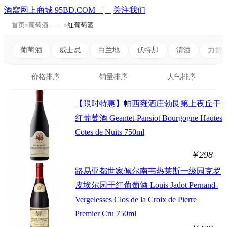
酒窝网上商城 95BD.COM |
关注我们
首页
»
葡萄酒 · Wine
»
红葡萄酒
葡萄酒
威士忌
白兰地
伏特加
清酒
力娇
价格排序
销量排序
人气排序
【限时特惠】帕西雍酒庄勃艮第上夜丘干
红葡萄酒 Geantet-Pansiot Bourgogne Hautes
Cotes de Nuits 750ml
￥298
路易亚都世家佩尔南韦热莱斯一级园克罗
皮埃尔园干红葡萄酒 Louis Jadot Pernand-
Vergelesses Clos de la Croix de Pierre
Premier Cru 750ml