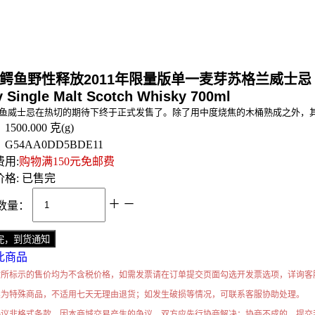
鱼野性释放2011年限量版单一麦芽苏格兰威士忌 Ardbeg Alli
y Single Malt Scotch Whisky 700ml
鱼威士忌在热切的期待下终于正式发售了。除了用中度烧焦的木桶熟成之外，
：
1500.000
克(g)
：
G54AA0DD5BDE11
用:
购物满150元免邮费
格:
已售完
＋
－
数量：
此商品
站所标示的售价均为不含税价格，如需发票请在订单提交页面勾选开发票选项，详询客
类为特殊商品，不适用七天无理由退货；如发生破损等情况，可联系客服协助处理。
协议非格式条款，因本商城交易产生的争议，双方应先行协商解决；协商不成的，提交