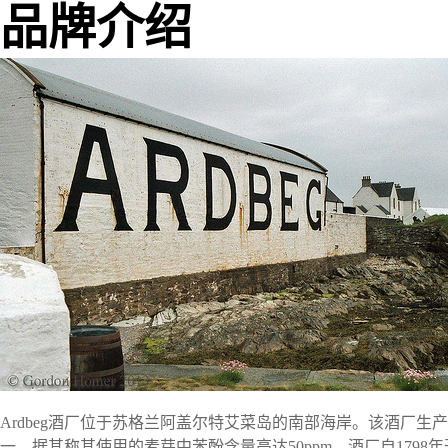
品牌介绍
Ardbeg酒厂位于苏格兰阿盖尔特艾菜岛的南部海岸。该酒厂生
一，据其称其使用的麦芽中苯酚含量高达50ppm。酒厂自1798