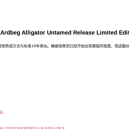
gator Untamed Release Limited Editi
其他熟成方式与标准10年类似。桶被烧焦到已经开始出现皲裂的程度，而这酷
服。
我公司所在地有管辖权的人民法院诉讼解决。