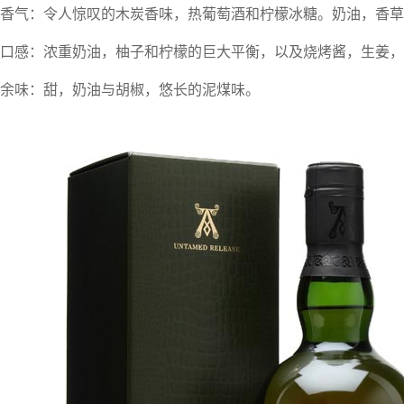
香气：令人惊叹的木炭香味，热葡萄酒和柠檬冰糖。奶油，香草
口感：浓重奶油，柚子和柠檬的巨大平衡，以及烧烤酱，生姜，
余味：甜，奶油与胡椒，悠长的泥煤味。