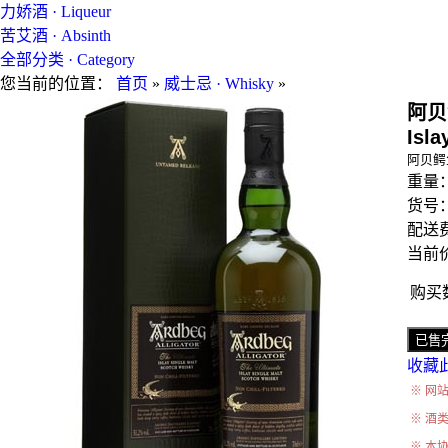
力娇酒 · Liqueur
苦艾酒 · Absinth
全部分类 · Category
您当前的位置：
首页
»
威士忌 · Whisky
»
阿贝鳄
Isla
阿贝鳄
重量
货号
配送费
当前价
购买
收藏
※ 网
※ 酒
※ 本