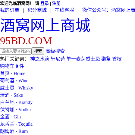
欢迎光临酒窝网！
请
登录
|
注册
我的订单
|
积分商城
|
在线客服
|
微信公众号：酒窝网上
酒窝网上商城
95BD.COM
高级搜索
热门关键词：
神之水滴
轩尼诗
单一麦芽威士忌
獭祭
香槟
购物车
0
件
首页 · Home
葡萄酒 · Wine
威士忌 · Whisky
清酒 · Sake
白兰地 · Brandy
伏特加 · Vodka
金酒 · Gin
龙舌兰 · Tequila
朗姆酒 · Rum