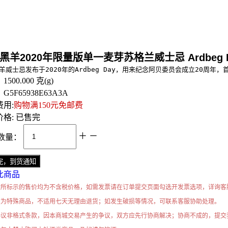
羊2020年限量版单一麦芽苏格兰威士忌 Ardbeg Blaaack Lim
羊威士忌发布于2020年的Ardbeg Day，用来纪念阿贝委员会成立20周年，首次
：
1500.000
克(g)
：
G5F65938E63A3A
用:
购物满150元免邮费
格:
已售完
＋
－
数量：
此商品
站所标示的售价均为不含税价格，如需发票请在订单提交页面勾选开发票选项，详询客
类为特殊商品，不适用七天无理由退货；如发生破损等情况，可联系客服协助处理。
协议非格式条款，因本商城交易产生的争议，双方应先行协商解决；协商不成的，提交