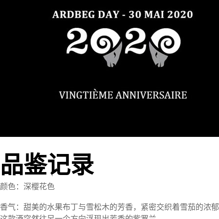
品鉴记录
颜色：深樱花色
香气：甜美的水果布丁与雪松木的芳香，紧密交织着雪茄的浓郁
这款酒突然往另一个方向浮现出芳香的紫罗兰。