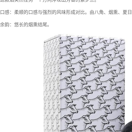
口感：柔顺的口感与强烈的风味形成对比。由八角、烟熏、夏日
余韵：悠长的烟熏结尾。