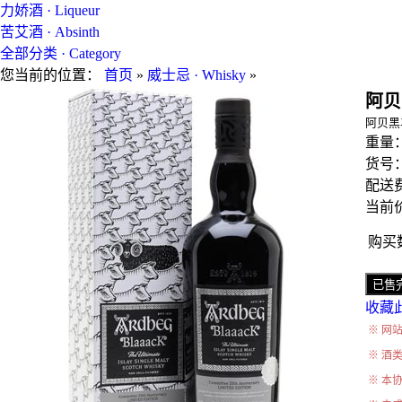
力娇酒 · Liqueur
苦艾酒 · Absinth
全部分类 · Category
您当前的位置：
首页
»
威士忌 · Whisky
»
阿贝黑
阿贝黑
重量
货号
配送费
当前价
购买
收藏
※ 网
※ 酒
※ 本