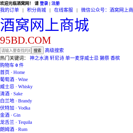
欢迎光临酒窝网！
请
登录
|
注册
我的订单
|
积分商城
|
在线客服
|
微信公众号：酒窝网上
酒窝网上商城
95BD.COM
高级搜索
热门关键词：
神之水滴
轩尼诗
单一麦芽威士忌
獭祭
香槟
购物车
0
件
首页 · Home
葡萄酒 · Wine
威士忌 · Whisky
清酒 · Sake
白兰地 · Brandy
伏特加 · Vodka
金酒 · Gin
龙舌兰 · Tequila
朗姆酒 · Rum