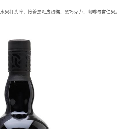
水果打头阵，接着是派皮蛋糕、黑巧克力、咖啡与杏仁果。