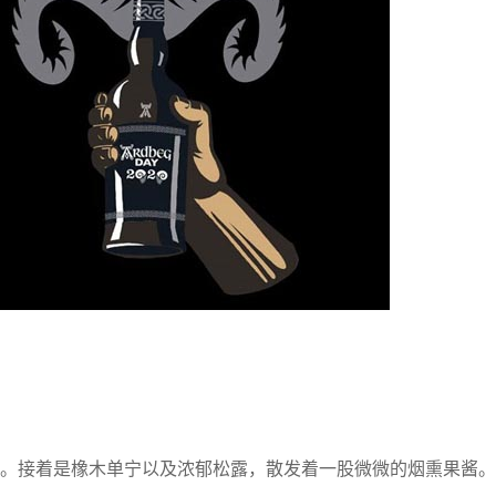
。接着是橡木单宁以及浓郁松露，散发着一股微微的烟熏果酱。