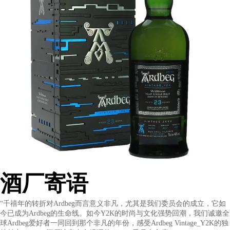
荷、薄荷脑、焦油和咖啡渣等层次丰富的滋味。
余味：烟灰与焦油风味不断积聚，最终转化为悠长且绵延不绝的
有消毒喉糖的药草味、苦橙与橡木单宁。