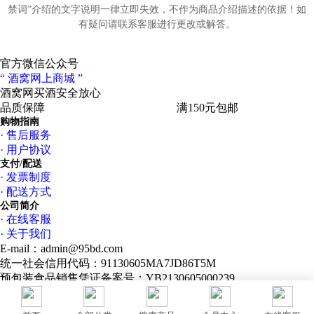
禁词”介绍的文字说明一律立即失效，不作为商品介绍描述的依据！如
有疑问请联系客服进行更改或解答。
官方微信公众号
“ 酒窝网上商城 ”
酒窝网买酒
安全放心
品质保障
专业服务
高速物流
满150元包邮
购物指南
· 售后服务
· 用户协议
阿贝用于陈年佳酿的橡木桶类型多种多样，但主要是波本（Bourb
支付/配送
木桶，由酿酒厂的主酿酒师比尔·拉姆斯登博士（Dr. Bill Lumsde
· 发票制度
挑选，而其他的橡木桶则来源于斯佩塞（Speyside）和克莱拉奇
· 配送方式
（Craigellachie）。除此以外，阿贝还使用雪莉桶（Sherry Butt
公司简介
木桶（French Oak Barrel）进行陈年佳酿。另外，由于阿贝酿酒
· 在线客服
近大海，因此成酒会带有海洋特有的咸味特征。
· 关于我们
E-mail：admin@95bd.com
统一社会信用代码：91130605MA7JD86T5M
预包装食品销售凭证备案号：YB2130605000239
本站酒类商品仅限18周岁以上人士购买
2014-2026 95bd.com All Rights Reserved |
冀ICP备13011970号-1