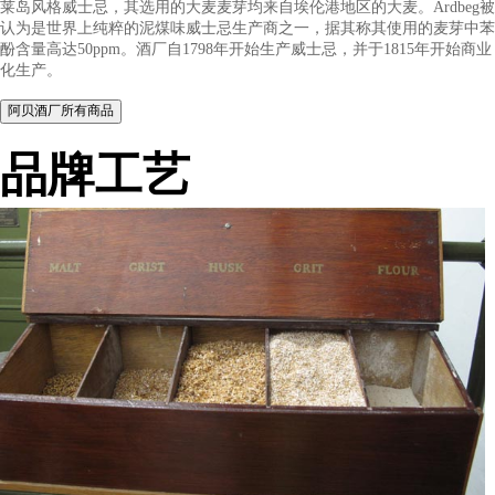
Ardbeg酒厂位于苏格兰阿盖尔特艾菜岛的南部海岸。该酒厂生产
莱岛风格威士忌，其选用的大麦麦芽均来自埃伦港地区的大麦。Ard
认为是世界上纯粹的泥煤味威士忌生产商之一，据其称其使用的
酚含量高达50ppm。酒厂自1798年开始生产威士忌，并于1815年