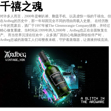
度数：46%vol
容量：700ml
产区：苏格兰艾雷岛（Islay）
千禧之魂
对许多人而言，2000年是喇叭裤、翻盖手机、以及虚惊一场的千
在Ardbeg的历史中，那一年却因完全不同的理由而载入史册。 在
十年的荒废后，酒厂于1997年被The Glenmorangie Company拯
精心修复重建。当时间从1999年跨入2000年，Ardbeg也正在全面
产。 而当世界沉浸在狂欢中，众多酒厂因担心电脑故障纷纷停产
Ardbeg忠诚的蒸馏工人们却整夜未眠，守护着蒸馏器，让酒液持