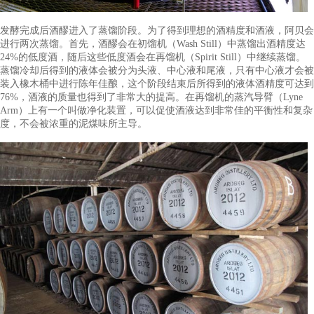
阿贝所处的艾雷岛是酿造单一麦芽威士忌的绝妙之地，这里水质
壤肥沃，还有数英亩珍贵的泥炭。自1981年起，阿贝就不再使用
板式发芽（Floor Maltings），所用的高酚类麦芽（Phenolic Mal
艾伦港（Port Ellen），这类麦芽的泥煤值可达到50ppm，具有浓
烟熏味。