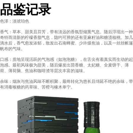
品鉴记录
色泽：淡琥珀色
香气：草本、甜美且芬芳，带有淡远的香氛型烟熏气息。随后浮
奇特而清新的柠檬香脂气息，隐约可辨的还有亚麻籽油和糖渍核
滴水后，香气愈发浓郁，散发出石南蜂蜜、少许煤焦油，以及一
帆布的气味。
口感：质地呈现活跃的气泡感（如泡泡糖），在舌尖有着真实而
泡感。最初风味极为甜美，随后爆发出茴香糖、太妃糖、全麦饼