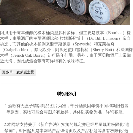
发酵完成后酒醪进入了蒸馏阶段。为了得到理想的酒精度和酒液
进行两次蒸馏。首先，酒醪会在初馏机（Wash Still）中蒸馏出酒
24%的低度酒，随后这些低度酒会在再馏机（Spirit Still）中继
蒸馏冷却后得到的液体会被分为头液、中心液和尾液，只有中心
装入橡木桶中进行陈年佳酿，这个阶段结束后所得到的液体酒精
76%，酒液的质量也得到了非常大的提高。在再馏机的蒸汽导臂（L
Arm）上有一个叫做净化装置，可以促使酒液达到非常佳的平衡
度，不会被浓重的泥煤味所主导。
特别说明
1.酒款有无盒子请以商品图片为准，部分酒款因年份不同和新旧包装
等原因，实物可能会与图片有差异，具体以实物为准，详询客服。
2.本网站支持关于《新广告法》实施的规定并已经尽量规避极限化“违
禁词”，即日起凡是本网站产品详情页以及产品标题等含有极限化“违