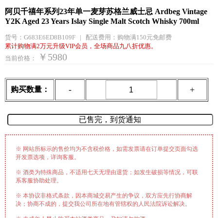
阿贝千禧年系列23年单一麦芽苏格兰威士忌 Ardbeg Vintage
Y2K Aged 23 Years Islay Single Malt Scotch Whisky 700ml
货号：
G683E6ED8B109F
|
配送费用：
购物满150元免邮费
累计购物满2万元升级VIP会员，全场商品九八折优惠。
￥5980
当前价格：
-
+
购买数量：
※ 网站所标示的售价均为不含税价格，如需发票请在订单提交页面勾选
开发票选项，详询客服。
※ 酒类为特殊商品，不适用七天无理由退货；如发生破损等情况，可联
系客服协助处理。
※ 本协议非格式条款，因本商城交易产生的争议，双方应先行协商解
决；协商不成的，提交我公司所在地有管辖权的人民法院诉讼解决。