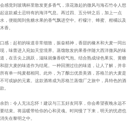
会感觉到玻璃杯里散发更多香气，浪花激起的微风与海石竹令人想
起这款威士忌特有的海洋气息。再过四、五分钟之后，加上一点
水，便能闻到焦糖水果的香气飘进空中。柠檬汁、蜂蜜、柑橘以及
木香。
口感：起初的味道非常细致，振奋精神，香甜的橡木和大麦一同出
现，味蕾进入宛如天堂境界。蒸馏散发的果香伴随大西洋微风的味
道，在舌尖上跳跃，滋味就像香槟气泡。结合熟成绿色果实、黄糖
和甜大麦的味道作为结尾。一种回溯过往的味道，让人了解，并非
所有单一纯麦都相同。此外，为了酿岀优质美酒，苏格兰的大麦是
不可或缺的元素。这款酒将成为苏格兰蒸馏厂之旅中，具特色的酒
款。
余韵：令人无法忘怀！建议与三五好友同享，你会希望夜晚永远不
要结束。将温暖带给你的心和灵魂。时间慢了下来，明天的忧虑也
消失在黎明之中。