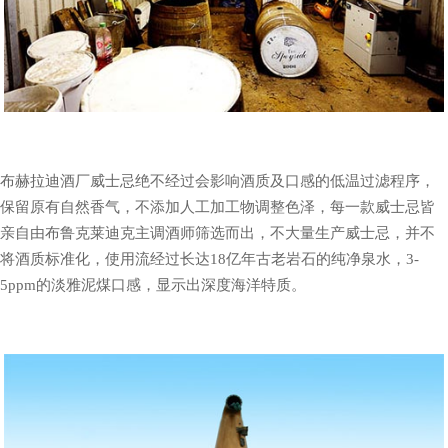
布赫拉迪酒厂威士忌绝不经过会影响酒质及口感的低温过滤程序，
保留原有自然香气，不添加人工加工物调整色泽，每一款威士忌皆
亲自由布鲁克莱迪克主调酒师筛选而出，不大量生产威士忌，并不
将酒质标准化，使用流经过长达18亿年古老岩石的纯净泉水，3-
5ppm的淡雅泥煤口感，显示出深度海洋特质。