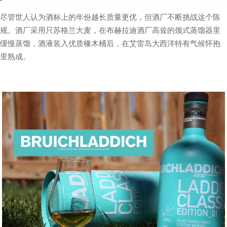
尽管世人认为酒标上的年份越长质量更优，但酒厂不断挑战这个陈
规。
酒厂
采用只苏格兰大麦，在布赫拉迪酒厂高耸的颈式蒸馏器里
缓慢蒸馏，酒液装入优质橡木桶后，在艾雷岛大西洋特有气候怀抱
里熟成。