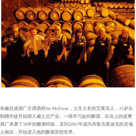
布赫拉迪酒厂主调酒师Jin McEwan，土生土长的艾莱岛人，15岁从
制桶学徒开始踏入威士忌产业。一路学习如何酿酒，在岛上的波摩
酒厂承袭了38年的酿酒经验，直到2001年成为布鲁克莱迪克的灵魂
人物后，开始进入他的酿酒异想世界。