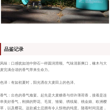
品鉴记录
风味：口感犹如池中卵石一样圆润滑顺。气味清新爽口，橡木与大
麦完满合谐的香气带来生命力。
色泽：有如初夏时，阳光洒在大麦田上的色泽。
香气：出色的香气飨宴。起先是大麦糖香与些许薄荷香，接着是连
串美好香气，刚摘的野花、毛茛、雏菊、绣线菊、桃金娘、欧洲樱
草，以及樱花。这款威士忌拥有令人惊艳的纯度。随着时间流逝，