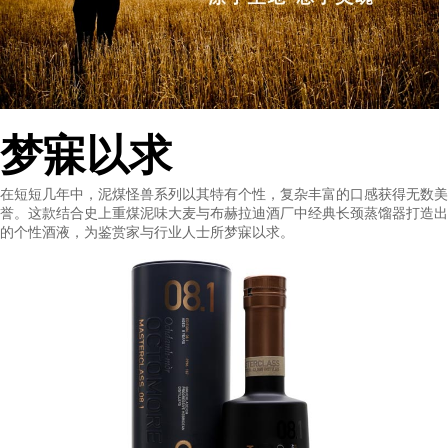
梦寐以求
在短短几年中，泥煤怪兽系列以其特有个性，复杂丰富的口感获
誉。这款结合史上重煤泥味大麦与布赫拉迪酒厂中经典长颈蒸馏