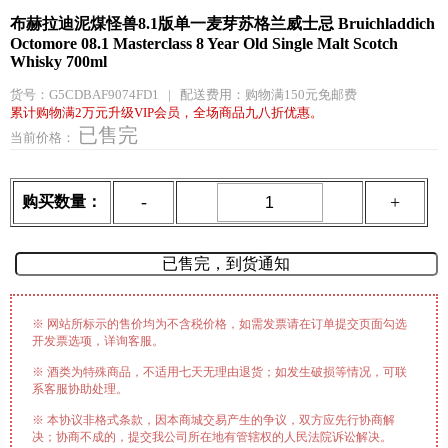
布赫拉迪泥煤怪兽8.1版单一麦芽苏格兰威士忌 Bruichladdich
Octomore 08.1 Masterclass 8 Year Old Single Malt Scotch
Whisky 700ml
货号：
G5CDBAF9074FD1
|
配送费用：
购物满150元免邮费
累计购物满2万元升级VIP会员，全场商品九八折优惠。
已售完
当前价格：
-
+
购买数量：
※ 网站所标示的售价均为不含税价格，如需发票请在订单提交页面勾选
开发票选项，详询客服。
※ 酒类为特殊商品，不适用七天无理由退货；如发生破损等情况，可联
系客服协助处理。
※ 本协议非格式条款，因本商城交易产生的争议，双方应先行协商解
决；协商不成的，提交我公司所在地有管辖权的人民法院诉讼解决。