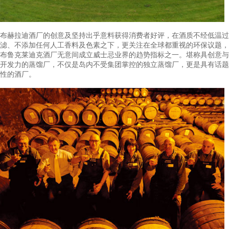
布赫拉迪酒厂威士忌绝不经过会影响酒质及口感的低温过滤程序
有自然香气，不添加人工加工物调整色泽，每一款威士忌皆亲自
莱迪克主调酒师筛选而出，不大量生产威士忌，并不将酒质标准
流经过长达18亿年古老岩石的纯净泉水，3-5ppm的淡雅泥煤口感
出深度海洋特质。