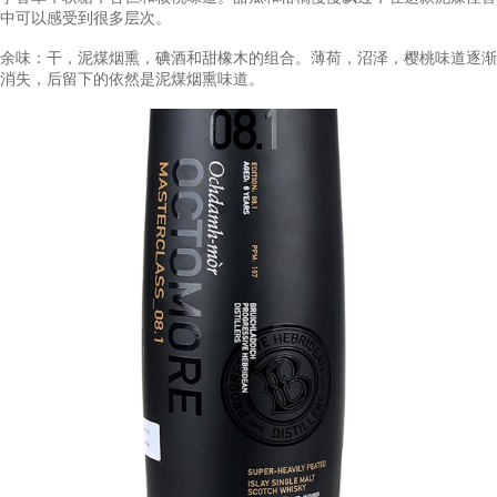
品鉴记录
颜色：冬日阳光，清脆明亮。
香气：开始是烟熏，焦油，泥炭灰，潮湿泥泞的苔藓，接着是蜜
椒，巧克力，杏仁饼，香草软糖和柠檬派香气。
口感：完满和果味和烟熏味融合。嘴唇上有海盐，新鲜的臭氧，
予香草，软糖，杏仁和核桃味道。甜瓜和柑橘慢慢飘过，在这款
中可以感受到很多层次。
余味：干，泥煤烟熏，碘酒和甜橡木的组合。薄荷，沼泽，樱桃
消失，后留下的依然是泥煤烟熏味道。