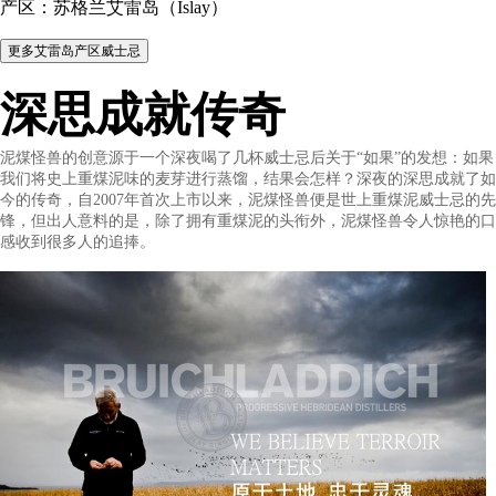
Bruichladdich Octomore 08.1
Masterclass 8 Year Old
Single Malt Scotch Whisky
度数：59.3%vol
容量：700ml
产区：苏格兰艾雷岛（Islay）
深思成就传奇
泥煤怪兽的创意源于一个深夜喝了几杯威士忌后关于“如果”的发
我们将史上重煤泥味的麦芽进行蒸馏，结果会怎样？深夜的深思
今的传奇，自2007年首次上市以来，泥煤怪兽便是世上重煤泥威
锋，但出人意料的是，除了拥有重煤泥的头衔外，泥煤怪兽令人
感收到很多人的追捧。