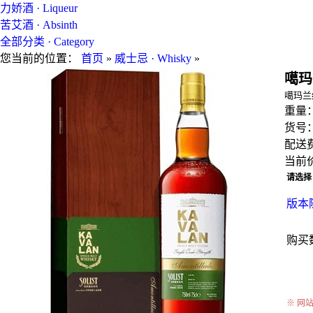
力娇酒 · Liqueur
苦艾酒 · Absinth
全部分类 · Category
您当前的位置：
首页
»
威士忌 · Whisky
»
噶玛兰
噶玛兰
重量
货号
配送费
当前价
请选
版本
购买
※ 网