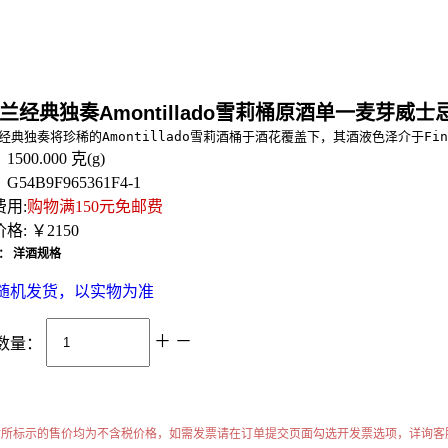
经典独奏Amontillado雪莉桶原酒单一麦芽威士忌 Kavalan So
经典独奏将珍稀的Amontillado雪莉酒桶于酒花覆盖下，其酒液色泽介于
：
1500.000
克(g)
：
G54B9F965361F4-1
用:
购物满150元免邮费
格:
￥2150
择：
洋酒规格
随机发货，以实物为准
＋
－
数量：
站所标示的售价均为不含税价格，如需发票请在订单提交页面勾选开发票选项，详询客