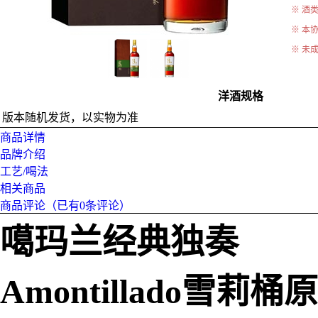
※ 酒
※ 本
※ 未
洋酒规格
版本随机发货，以实物为准
商品详情
品牌介绍
工艺/喝法
相关商品
商品评论（已有
0
条评论）
噶玛兰经典独奏
Amontillado雪莉桶