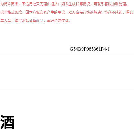
类为特殊商品，不适用七天无理由退货；如发生破损等情况，可联系客服协助处理。
协议非格式条款，因本商城交易产生的争议，双方应先行协商解决；协商不成的，提交
成年人禁止购买本站酒类商品，孕妇请勿饮酒。
G54B9F965361F4-1
原酒