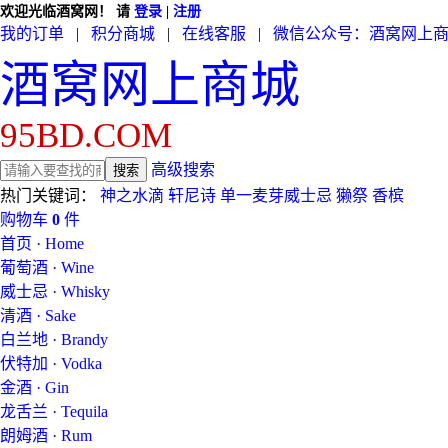
欢迎光临酒窝网！
请
登录
|
注册
我的订单
|
积分商城
|
在线客服
|
微信公众号：酒窝网上
酒窝网上商城
95BD.COM
高级搜索
热门关键词：
神之水滴
轩尼诗
单一麦芽威士忌
獭祭
香槟
购物车
0
件
首页 · Home
葡萄酒 · Wine
威士忌 · Whisky
清酒 · Sake
白兰地 · Brandy
伏特加 · Vodka
金酒 · Gin
龙舌兰 · Tequila
朗姆酒 · Rum