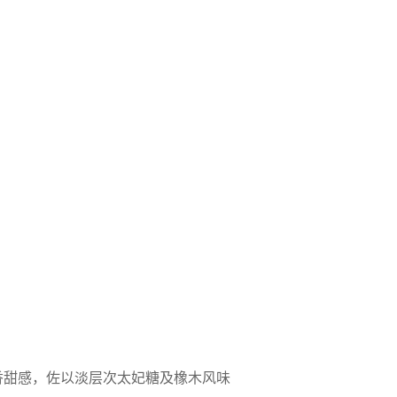
香甜感，佐以淡层次太妃糖及橡木风味