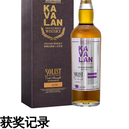
奇异果芬芳。散发着美味诱人、盈满嗅觉的清新甘甜
口感：入口后，满满奶油糖果滋味，微微烟熏泥煤味在味蕾穿梭
余味：余韵悠长，些微辛香胡椒与红辣椒气息、交织的口感相当
常富深度