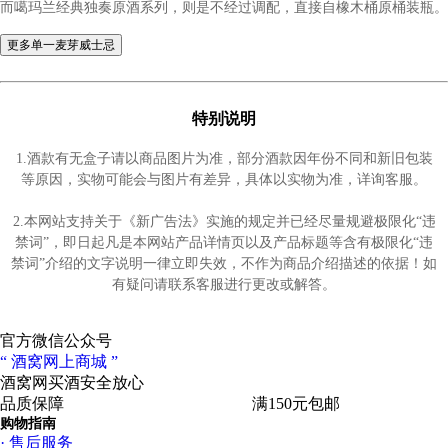
蒸馏过后的新酒再经过熟成，透过橡木桶的洗礼吸收各类自然香
漂亮的琥珀色，同时酒精浓度随着时间逐渐降低，使口感更加醇
特别说明
1.酒款有无盒子请以商品图片为准，部分酒款因年份不同和新旧包装
等原因，实物可能会与图片有差异，具体以实物为准，详询客服。
2.本网站支持关于《新广告法》实施的规定并已经尽量规避极限化“违
禁词”，即日起凡是本网站产品详情页以及产品标题等含有极限化“违
禁词”介绍的文字说明一律立即失效，不作为商品介绍描述的依据！如
有疑问请联系客服进行更改或解答。
官方微信公众号
“ 酒窝网上商城 ”
酒窝网买酒
安全放心
品质保障
专业服务
高速物流
满150元包邮
购物指南
· 售后服务