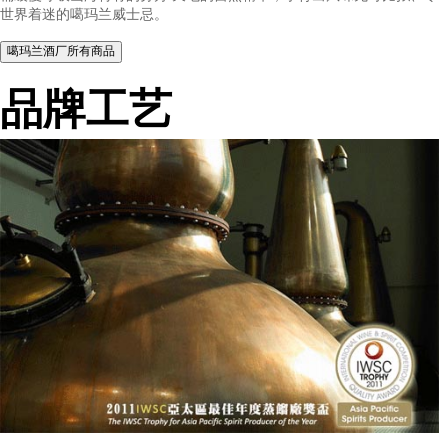
噶玛兰是宜兰的旧称，噶玛兰酒厂诞生于台湾这座美丽之岛，在
的兰阳平原 ，拥百年雪山的纯净水源将甘美柔顺之水、幻化成为
的动人灵魂 迎面太平洋的海风和水气，亚热带气候的交替更迭伴
桶缓慢呼吸山海特有的芬芳 天地的自然精华，孕育出风味无可比
世界着迷的噶玛兰威士忌。