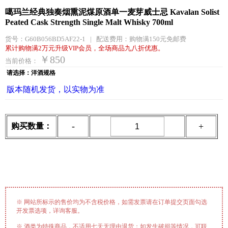
噶玛兰经典独奏烟熏泥煤原酒单一麦芽威士忌 Kavalan Solist
Peated Cask Strength Single Malt Whisky 700ml
货号：
G60B056BD5AF22-1
|
配送费用：
购物满150元免邮费
累计购物满2万元升级VIP会员，全场商品九八折优惠。
￥850
当前价格：
请选择：洋酒规格
版本随机发货，以实物为准
-
+
购买数量：
※ 网站所标示的售价均为不含税价格，如需发票请在订单提交页面勾选
开发票选项，详询客服。
※ 酒类为特殊商品，不适用七天无理由退货；如发生破损等情况，可联