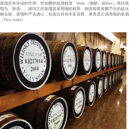
品牌工艺
蒸馏具有浓缩的作用，经发酵的低酒精度「Wash（酒醪）或Beer
馏为「新酒」。噶玛兰的蒸馏器采用铜的材质，铜质能将发酵产