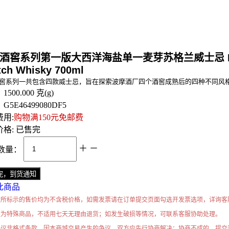
窖系列第一版大西洋海盐单一麦芽苏格兰威士忌 Bowmore Vault E
tch Whisky 700ml
窖系列一共包含四款威士忌，旨在探索波摩酒厂四个酒窖成熟后的四种不同风
：
1500.000
克(g)
：
G5E46499080DF5
用:
购物满150元免邮费
格:
已售完
＋
－
数量：
此商品
站所标示的售价均为不含税价格，如需发票请在订单提交页面勾选开发票选项，详询客
类为特殊商品，不适用七天无理由退货；如发生破损等情况，可联系客服协助处理。
协议非格式条款，因本商城交易产生的争议，双方应先行协商解决；协商不成的，提交