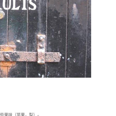
些果味（苹果，梨）。