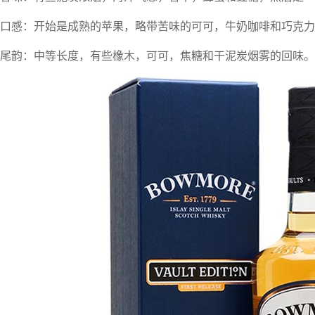
口感：开始是成熟的苹果，略带苦味的可可，牛奶咖啡和巧克力
尾韵：中等长度，有些橡木，可可，焦糖和干泥炭烟雾的回味。