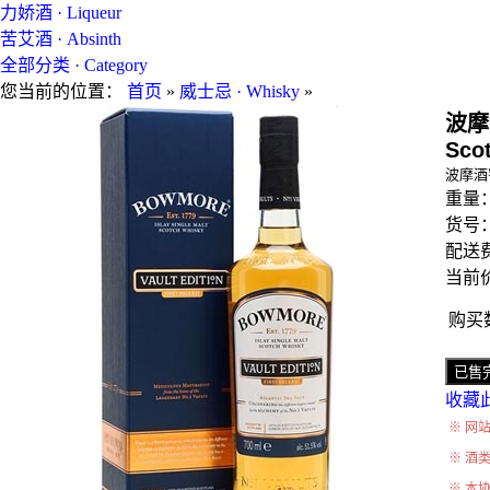
力娇酒 · Liqueur
苦艾酒 · Absinth
全部分类 · Category
您当前的位置：
首页
»
威士忌 · Whisky
»
波摩酒
Sco
波摩酒
重量
货号
配送费
当前价
购买
收藏
※ 网
※ 酒
※ 本