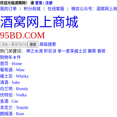
欢迎光临酒窝网！
请
登录
|
注册
我的订单
|
积分商城
|
在线客服
|
微信公众号：酒窝网上
酒窝网上商城
95BD.COM
高级搜索
热门关键词：
神之水滴
轩尼诗
单一麦芽威士忌
獭祭
香槟
购物车
0
件
首页 · Home
葡萄酒 · Wine
威士忌 · Whisky
清酒 · Sake
白兰地 · Brandy
伏特加 · Vodka
金酒 · Gin
龙舌兰 · Tequila
朗姆酒 · Rum