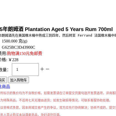
年朗姆酒 Plantation Aged 5 Years Rum 700ml
年朗姆酒先在美国橡木桶中熟成三到四年，然后转至 Ferrand 法国橡木桶
：
1500.000
克(g)
：
G625BC3D43900C
用:
购物满150元免邮费
格:
￥228
＋
－
数量：
此商品
站所标示的售价均为不含税价格，如需发票请在订单提交页面勾选开发票选项，详询客
类为特殊商品，不适用七天无理由退货；如发生破损等情况，可联系客服协助处理。
协议非格式条款，因本商城交易产生的争议，双方应先行协商解决；协商不成的，提交
成年人禁止购买本站酒类商品，孕妇请勿饮酒。