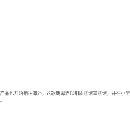
售的产品也开始销往海外。这款朗姆酒以铜质蒸馏罐蒸馏，并在小型
护。