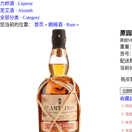
力娇酒 · Liqueur
苦艾酒 · Absinth
全部分类 · Category
您当前的位置：
首页
»
朗姆酒 · Rum
»
蔗园5
蔗园5
重量
货号
配送费
当前价
购买
收藏
※ 网
※ 酒
※ 本
※ 未