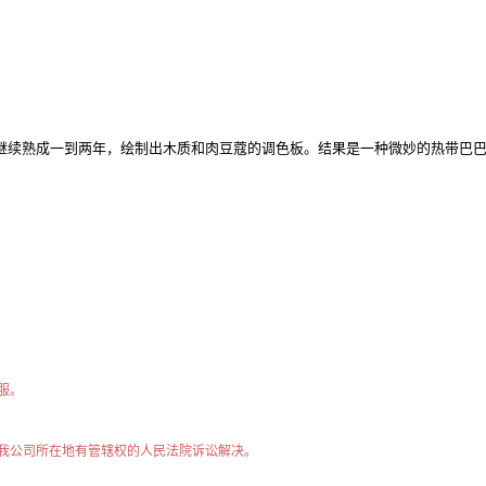
中继续熟成一到两年，绘制出木质和肉豆蔻的调色板。结果是一种微妙的热带巴巴
服。
我公司所在地有管辖权的人民法院诉讼解决。