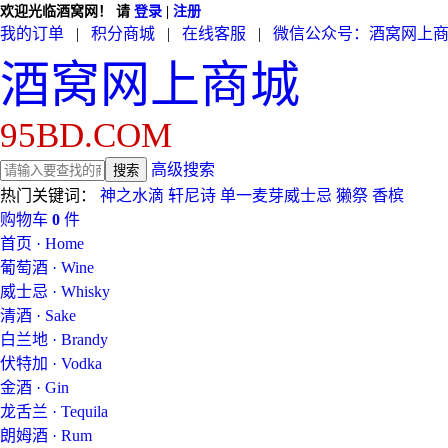
欢迎光临酒窝网！
请
登录
|
注册
我的订单
|
积分商城
|
在线客服
|
微信公众号：酒窝网上
酒窝网上商城
95BD.COM
高级搜索
热门关键词：
神之水滴
轩尼诗
单一麦芽威士忌
獭祭
香槟
购物车
0
件
首页 · Home
葡萄酒 · Wine
威士忌 · Whisky
清酒 · Sake
白兰地 · Brandy
伏特加 · Vodka
金酒 · Gin
龙舌兰 · Tequila
朗姆酒 · Rum