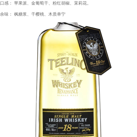
品鉴记录
颜色：深金色
香气：蜜饯苹果、肉桂、烤梨、新鲜薄荷。
口感： 苹果派、金葡萄干、粉红胡椒、茉莉花。
余味： 枫糖浆、干樱桃、木质单宁