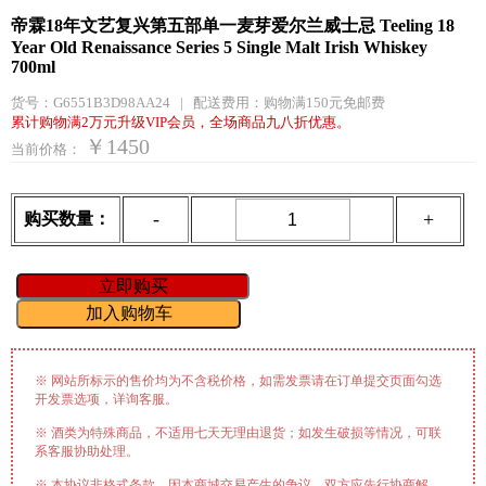
帝霖18年文艺复兴第五部单一麦芽爱尔兰威士忌 Teeling 18
Year Old Renaissance Series 5 Single Malt Irish Whiskey
700ml
货号：
G6551B3D98AA24
|
配送费用：
购物满150元免邮费
累计购物满2万元升级VIP会员，全场商品九八折优惠。
￥1450
当前价格：
-
+
购买数量：
※ 网站所标示的售价均为不含税价格，如需发票请在订单提交页面勾选
开发票选项，详询客服。
※ 酒类为特殊商品，不适用七天无理由退货；如发生破损等情况，可联
系客服协助处理。
※ 本协议非格式条款，因本商城交易产生的争议，双方应先行协商解