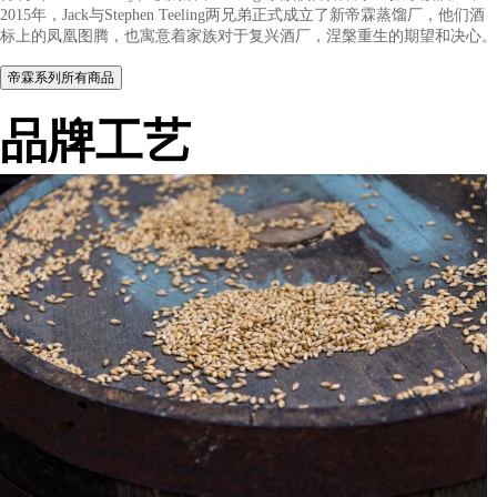
Teeling 家族早在1782年便开始从事威士忌生意，和打破了爱尔
发展僵局的 Cooley 蒸馏厂源自同一家族。自2011年 Cooley 蒸
得利（Beam Suntory）收购后，Teeling 家族便开始着手重振家
2015年，Jack与Stephen Teeling两兄弟正式成立了新帝霖蒸馏厂
标上的凤凰图腾，也寓意着家族对于复兴酒厂，涅槃重生的期望