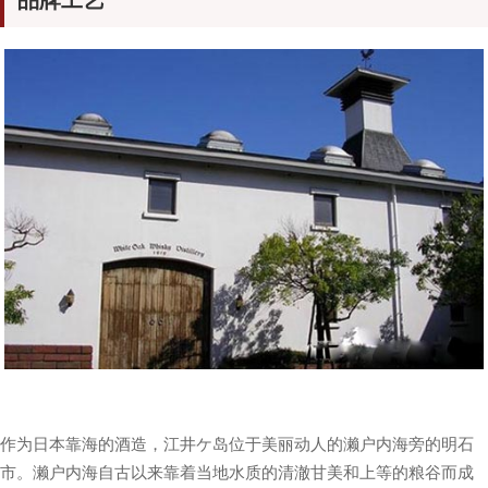
品牌工艺
作为日本靠海的酒造，江井ケ岛位于美丽动人的濑户内海旁的明石
市。濑户内海自古以来靠着当地水质的清澈甘美和上等的粮谷而成