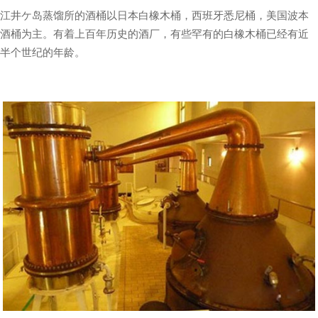
江井ケ岛蒸馏所的酒桶以日本白橡木桶，西班牙悉尼桶，美国波本
酒桶为主。有着上百年历史的酒厂，有些罕有的白橡木桶已经有近
半个世纪的年龄。