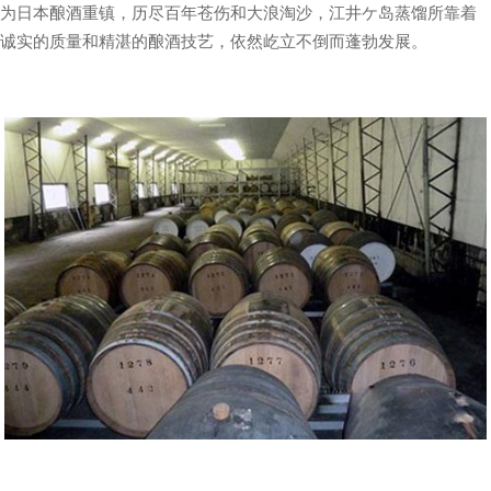
为日本酿酒重镇，历尽百年苍伤和大浪淘沙，江井ケ岛蒸馏所靠着
诚实的质量和精湛的酿酒技艺，依然屹立不倒而蓬勃发展。