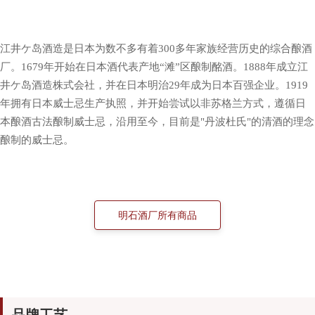
江井ケ岛酒造是日本为数不多有着300多年家族经营历史的综合酿酒
厂。1679年开始在日本酒代表产地“滩”区酿制酩酒。1888年成立江
井ケ岛酒造株式会社，并在日本明治29年成为日本百强企业。1919
年拥有日本威士忌生产执照，并开始尝试以非苏格兰方式，遵循日
本酿酒古法酿制威士忌，沿用至今，目前是"丹波杜氏"的清酒的理念
酿制的威士忌。