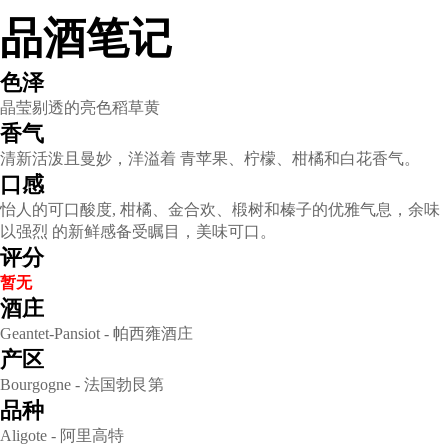
阿里高特干白葡萄酒
Geantet-Pansiot
Bourgogne Aligote
度数：12-14%vol / 容量：750ml
品酒笔记
色泽
晶莹剔透的亮色稻草黄
香气
清新活泼且曼妙，洋溢着 青苹果、柠檬、柑橘和白花香
口感
怡人的可口酸度, 柑橘、金合欢、椴树和榛子的优雅气息
以强烈 的新鲜感备受瞩目，美味可口。
评分