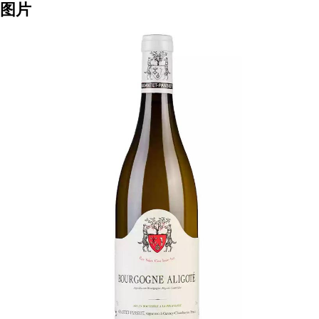
暂无
酒庄
Geantet-Pansiot - 帕西雍酒庄
产区
Bourgogne - 法国勃艮第
品种
Aligote - 阿里高特
图片