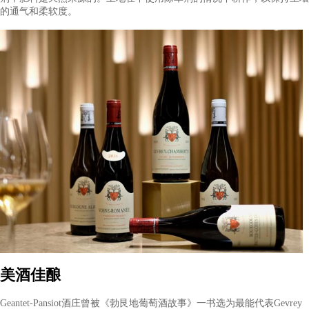
工艺流程
所有葡萄园均由 Vincent Geantet 管理，他于 1977 年加入酒庄，并于
年完全控制酒庄。自 2006 年以来，Vincent 与他的儿子 Fabien 
酒庄。Geantet-Pansiot 已逐步停止在葡萄园中使用化肥和除草剂
摘采用手工方式，葡萄串在放入储罐前经过去梗和严格分类。发
过大量的预发酵冷浸之后用本土酵母进行的，葡萄酒在橡木桶中
14 个月，其中约三分之一是新桶。葡萄藤的种植没有使用农药或
剂，肥料是天然来源的。土地在不使用除草剂的情况下耕作，以