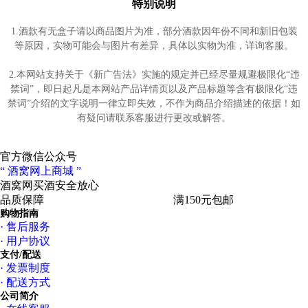
特别说明
产区介绍
1.酒款有无盒子请以商品图片为准，部分酒款因年份不同和新旧包装
等原因，实物可能会与图片有差异，具体以实物为准，详询客服。
2.本网站支持关于《新广告法》实施的规定并已经尽量规避极限化“违
禁词”，即日起凡是本网站产品详情页以及产品标题等含有极限化“违
禁词”介绍的文字说明一律立即失效，不作为商品介绍描述的依据！如
有疑问请联系客服进行更改或解答。
官方微信公众号
“ 酒窝网上商城 ”
酒窝网买酒
安全放心
品质保障
专业服务
高速物流
满150元包邮
购物指南
· 售后服务
· 用户协议
支付/配送
· 发票制度
· 配送方式
Bourgogne - 勃艮第产区
公司简介