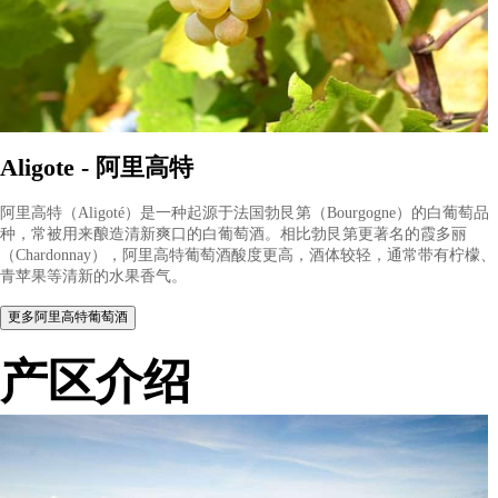
Geantet-Pansiot酒庄曾被《勃艮地葡萄酒故事》一书选为最能代表Ge
Chambertin村的酒庄之一，酒庄的葡萄酒因其深邃、复杂的风味
陈年潜力而备受推崇，被美誉为“酒中鱼子酱”，康帝庄主都要亲
狗家的酒！
葡萄品种