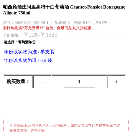
帕西雍酒庄阿里高特干白葡萄酒 Geantet-Pansiot Bourgogne
Aligote 750ml
货号：
G66F10E143D48B-1
|
配送费用：
购物满150元免邮费
累计购物满2万元升级VIP会员，全场商品九八折优惠。
￥228-￥1320
当前价格：
请选择：葡萄酒年份
年份以实物为准 / 单支装
年份以实物为准 / 6支装
-
+
购买数量：
※ 网站所标示的售价均为不含税价格，如需发票请在订单提交页面勾选
开发票选项，详询客服。