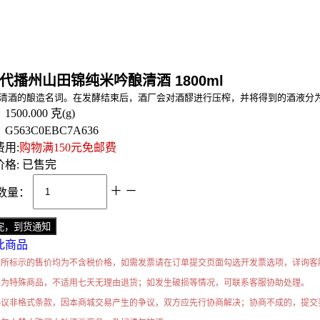
代播州山田锦纯米吟酿清酒 1800ml
清酒的酿造名词。在发酵结束后，酒厂会对酒醪进行压榨，并将得到的酒液分为
：
1500.000
克(g)
：
G563C0EBC7A636
用:
购物满150元免邮费
格:
已售完
＋
－
数量：
此商品
站所标示的售价均为不含税价格，如需发票请在订单提交页面勾选开发票选项，详询客
类为特殊商品，不适用七天无理由退货；如发生破损等情况，可联系客服协助处理。
协议非格式条款，因本商城交易产生的争议，双方应先行协商解决；协商不成的，提交