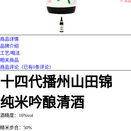
※ 未
商品详情
品牌介绍
工艺/喝法
相关商品
商品评论（已有
0
条评论）
十四代播州山田锦
纯米吟酿清酒
酒精度：16%vol
精米步合：50%