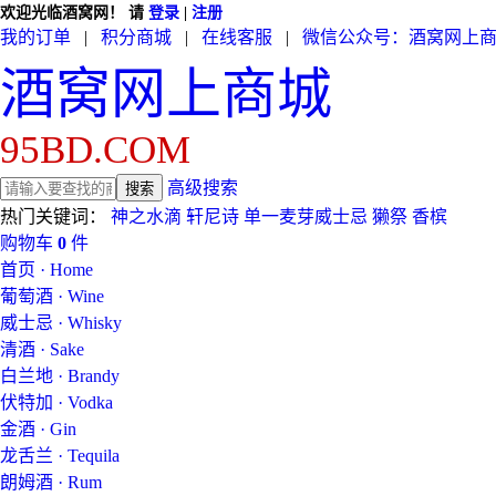
欢迎光临酒窝网！
请
登录
|
注册
我的订单
|
积分商城
|
在线客服
|
微信公众号：酒窝网上
酒窝网上商城
95BD.COM
高级搜索
热门关键词：
神之水滴
轩尼诗
单一麦芽威士忌
獭祭
香槟
购物车
0
件
首页 · Home
葡萄酒 · Wine
威士忌 · Whisky
清酒 · Sake
白兰地 · Brandy
伏特加 · Vodka
金酒 · Gin
龙舌兰 · Tequila
朗姆酒 · Rum