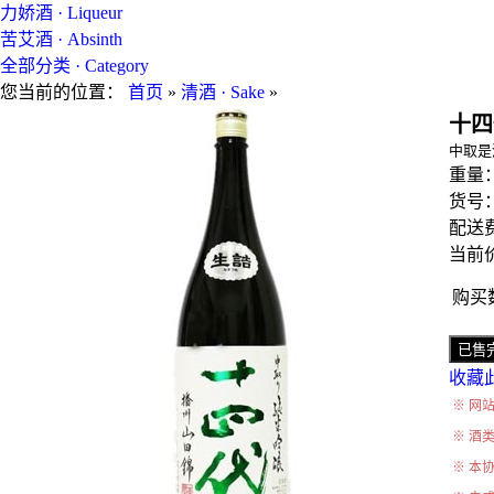
力娇酒 · Liqueur
苦艾酒 · Absinth
全部分类 · Category
您当前的位置：
首页
»
清酒 · Sake
»
十四
中取是
重量
货号
配送费
当前价
购买
收藏
※ 网
※ 酒
※ 本